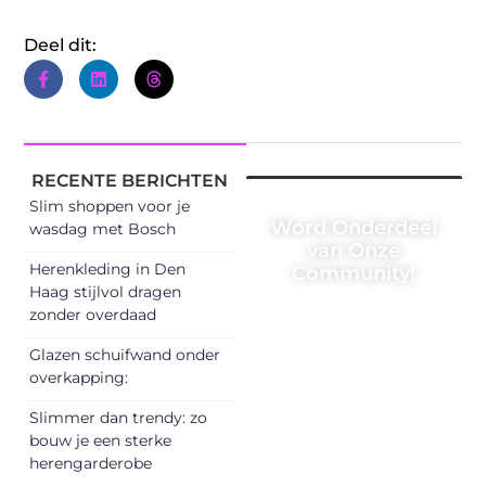
Deel dit:
RECENTE BERICHTEN
Slim shoppen voor je
Word Onderdeel
wasdag met Bosch
van Onze
Herenkleding in Den
Community!
Haag stijlvol dragen
Registreer je
zonder overdaad
vandaag nog en
Glazen schuifwand onder
begin met het
overkapping:
delen van jouw
Slimmer dan trendy: zo
unieke perspectief.
bouw je een sterke
Jouw woorden
herengarderobe
kunnen