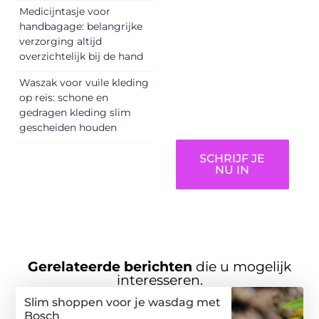
informeren,
Medicijntasje voor
inspireren,
handbagage: belangrijke
vermaken en
verzorging altijd
overzichtelijk bij de hand
verbinden – ze
verdienen het om
Waszak voor vuile kleding
gehoord te
op reis: schone en
worden!
gedragen kleding slim
gescheiden houden
SCHRIJF JE
NU IN
Gerelateerde berichten
die u mogelijk
interesseren.
Slim shoppen voor je wasdag met
Bosch