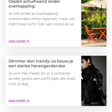
Glazen schuifwand onder
overkapping:
Je wilt onder je overkapping
comfortabel zitten: beschut, maar wel
met frisse lucht. Dat lukt vooral als je
Lees verder ➜
Slimmer dan trendy: zo bouw je
een sterke herengarderobe
Je wint het meest als je ’s ochtends
zonder gedoe een outfit pakt die klopt
voor je dag.
Lees verder ➜