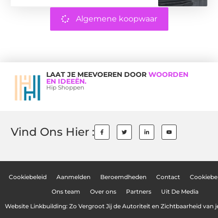
Algemene koopwaar
LAAT JE MEEVOEREN DOOR
WOORDEN
EN IDEEËN.
Hip Shoppen
Vind Ons Hier :
Cookiebeleid
Aanmelden
Beroemdheden
Contact
Cookiebel
Ons team
Over ons
Partners
Uit De Media
Website Linkbuilding: Zo Vergroot Jij de Autoriteit en Zichtbaarheid van 