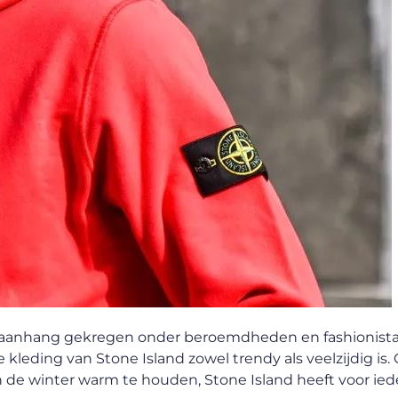
e aanhang gekregen onder beroemdheden en fashionista’s
kleding van Stone Island zowel trendy als veelzijdig is. 
n de winter warm te houden, Stone Island heeft voor ied