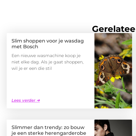
Gerelatee
Slim shoppen voor je wasdag
met Bosch
Een nieuwe wasmachine koop je
niet elke dag. Als je gaat shoppen,
wil je er een die stil
Lees verder ➜
Slimmer dan trendy: zo bouw
je een sterke herengarderobe