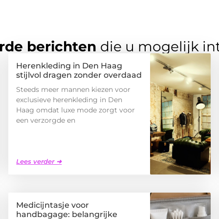
rde berichten
die u mogelijk in
Herenkleding in Den Haag
stijlvol dragen zonder overdaad
Steeds meer mannen kiezen voor
exclusieve herenkleding in Den
Haag omdat luxe mode zorgt voor
een verzorgde en
Lees verder ➜
Medicijntasje voor
handbagage: belangrijke