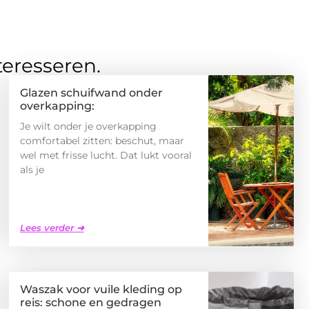
teresseren.
Glazen schuifwand onder
overkapping:
Je wilt onder je overkapping
comfortabel zitten: beschut, maar
wel met frisse lucht. Dat lukt vooral
als je
Lees verder ➜
Waszak voor vuile kleding op
reis: schone en gedragen