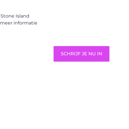
unieke perspectief. Jouw
woorden kunnen informeren,
-Stone Island
inspireren, vermaken en
r meer informatie
verbinden – ze verdienen het
om gehoord te worden!
SCHRIJF JE NU IN