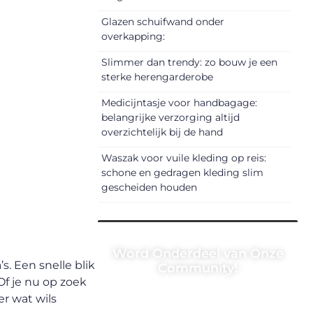
Glazen schuifwand onder
overkapping:
Slimmer dan trendy: zo bouw je een
sterke herengarderobe
Medicijntasje voor handbagage:
belangrijke verzorging altijd
overzichtelijk bij de hand
Waszak voor vuile kleding op reis:
schone en gedragen kleding slim
gescheiden houden
Word Onderdeel van Onze
. Een snelle blik
Community!
Of je nu op zoek
Registreer je vandaag nog en
er wat wils
begin met het delen van jouw