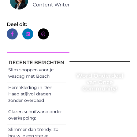
Content Writer
Deel dit:
RECENTE BERICHTEN
Slim shoppen voor je
Word Onderdeel
wasdag met Bosch
van Onze
Herenkleding in Den
Community!
Haag stijlvol dragen
Registreer je
zonder overdaad
vandaag nog en
Glazen schuifwand onder
begin met het
overkapping:
delen van jouw
Slimmer dan trendy: zo
unieke perspectief.
bouw je een sterke
Jouw woorden