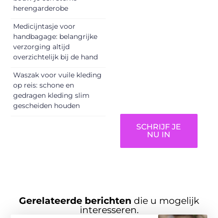
herengarderobe
kunnen
informeren,
Medicijntasje voor
inspireren,
handbagage: belangrijke
vermaken en
verzorging altijd
overzichtelijk bij de hand
verbinden – ze
verdienen het om
Waszak voor vuile kleding
gehoord te
op reis: schone en
worden!
gedragen kleding slim
gescheiden houden
SCHRIJF JE
NU IN
Gerelateerde berichten
die u mogelijk
interesseren.