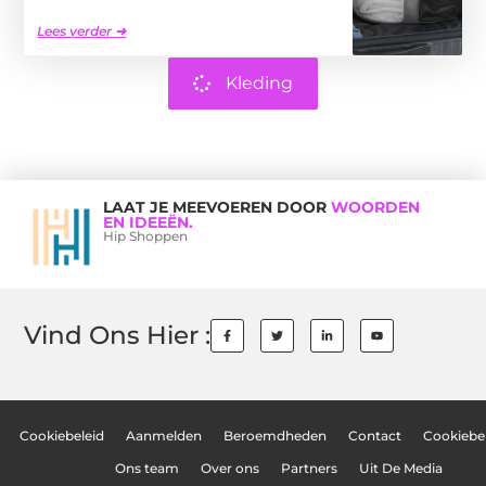
Lees verder ➜
Kleding
LAAT JE MEEVOEREN DOOR
WOORDEN
EN IDEEËN.
Hip Shoppen
Vind Ons Hier :
Cookiebeleid
Aanmelden
Beroemdheden
Contact
Cookiebel
Ons team
Over ons
Partners
Uit De Media