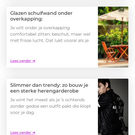
Glazen schuifwand onder
overkapping:
Je wilt onder je overkapping
comfortabel zitten: beschut, maar wel
met frisse lucht. Dat lukt vooral als je
Lees verder ➜
Slimmer dan trendy: zo bouw je
een sterke herengarderobe
Je wint het meest als je ’s ochtends
zonder gedoe een outfit pakt die klopt
voor je dag.
Lees verder ➜