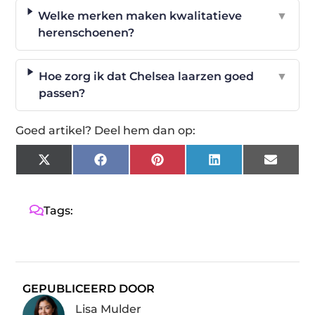
Welke merken maken kwalitatieve
▼
herenschoenen?
Hoe zorg ik dat Chelsea laarzen goed
▼
passen?
Goed artikel? Deel hem dan op:
X
Facebook
Pinterest
LinkedIn
Email
(Twitter)
Tags:
GEPUBLICEERD DOOR
Lisa Mulder