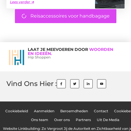
Lees verder ➜
Reisaccessoires voor handbagage
LAAT JE MEEVOEREN DOOR
WOORDEN
EN IDEEËN.
Hip Shoppen
Vind Ons Hier :
Cookiebeleid
Aanmelden
Beroemdheden
Contact
Cookiebel
Ons team
Over ons
Partners
Uit De Media
Website Linkbuilding: Zo Vergroot Jij de Autoriteit en Zichtbaarheid van 