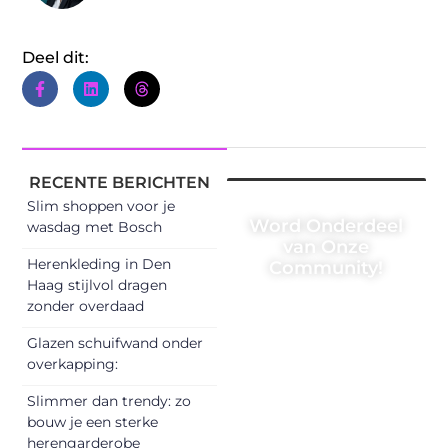
Deel dit:
RECENTE BERICHTEN
Slim shoppen voor je
Word Onderdeel
wasdag met Bosch
van Onze
Herenkleding in Den
Community!
Haag stijlvol dragen
Registreer je
zonder overdaad
vandaag nog en
Glazen schuifwand onder
begin met het
overkapping:
delen van jouw
Slimmer dan trendy: zo
unieke perspectief.
bouw je een sterke
Jouw woorden
herengarderobe