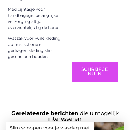
kunnen
informeren,
Medicijntasje voor
inspireren,
handbagage: belangrijke
vermaken en
verzorging altijd
overzichtelijk bij de hand
verbinden – ze
verdienen het om
Waszak voor vuile kleding
gehoord te
op reis: schone en
worden!
gedragen kleding slim
gescheiden houden
SCHRIJF JE
NU IN
Gerelateerde berichten
die u mogelijk
interesseren.
Slim shoppen voor je wasdag met