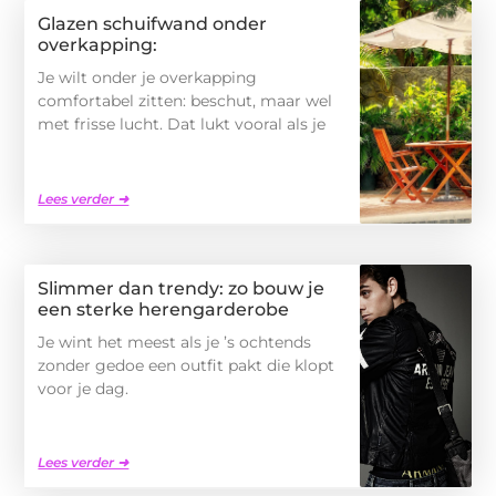
Glazen schuifwand onder
overkapping:
Je wilt onder je overkapping
comfortabel zitten: beschut, maar wel
met frisse lucht. Dat lukt vooral als je
Lees verder ➜
Slimmer dan trendy: zo bouw je
een sterke herengarderobe
Je wint het meest als je ’s ochtends
zonder gedoe een outfit pakt die klopt
voor je dag.
Lees verder ➜