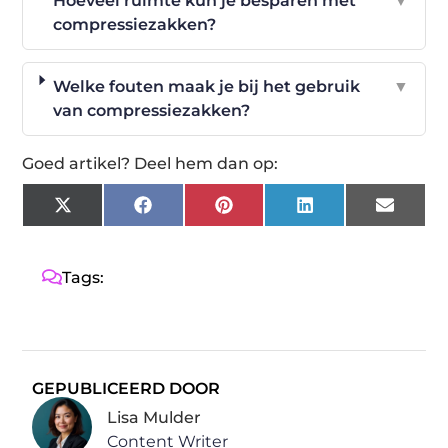
Hoeveel ruimte kun je besparen met
▼
compressiezakken?
Welke fouten maak je bij het gebruik
▼
van compressiezakken?
Goed artikel? Deel hem dan op:
X
Facebook
Pinterest
LinkedIn
Email
(Twitter)
Tags:
GEPUBLICEERD DOOR
Lisa Mulder
Content Writer