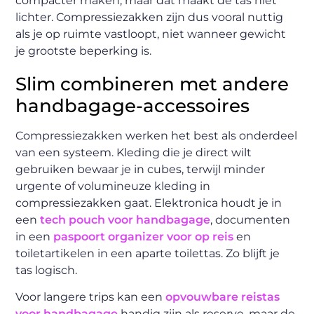
compacter maken, maar dat maakt de tas niet
lichter. Compressiezakken zijn dus vooral nuttig
als je op ruimte vastloopt, niet wanneer gewicht
je grootste beperking is.
Slim combineren met andere
handbagage-accessoires
Compressiezakken werken het best als onderdeel
van een systeem. Kleding die je direct wilt
gebruiken bewaar je in cubes, terwijl minder
urgente of volumineuze kleding in
compressiezakken gaat. Elektronica houdt je in
een
tech pouch voor handbagage
, documenten
in een
paspoort organizer voor op reis
en
toiletartikelen in een aparte toilettas. Zo blijft je
tas logisch.
Voor langere trips kan een
opvouwbare reistas
voor handbagage
handig zijn als reserve, maar de