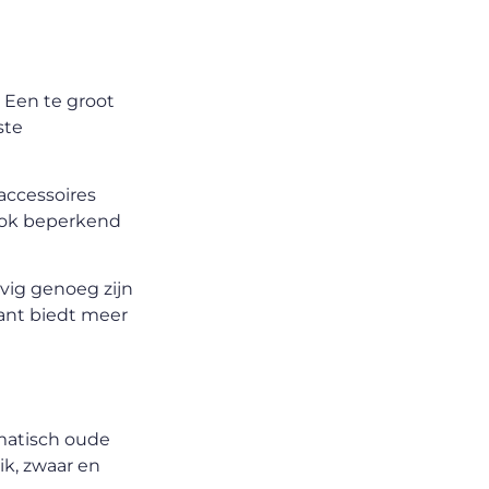
. Een te groot
ste
accessoires
 ook beperkend
evig genoeg zijn
iant biedt meer
omatisch oude
ik, zwaar en