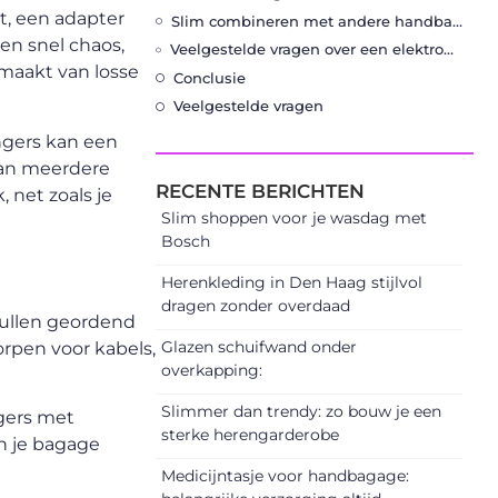
kt, een adapter
Slim combineren met andere handbagage-accessoires
en snel chaos,
Veelgestelde vragen over een elektronica organizer voor handbagage
 maakt van losse
Conclusie
Veelgestelde vragen
ngers kan een
 aan meerdere
RECENTE BERICHTEN
, net zoals je
Slim shoppen voor je wasdag met
Bosch
Herenkleding in Den Haag stijlvol
dragen zonder overdaad
pullen geordend
Glazen schuifwand onder
orpen voor kabels,
overkapping:
Slimmer dan trendy: zo bouw je een
igers met
sterke herengarderobe
an je bagage
Medicijntasje voor handbagage: