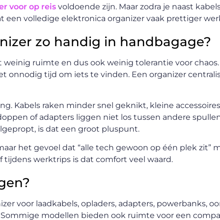
r voor op reis
voldoende zijn. Maar zodra je naast kabel
een volledige elektronica organizer vaak prettiger wer
anizer zo handig in handbagage?
 weinig ruimte en dus ook weinig tolerantie voor chaos.
et onnodig tijd om iets te vinden. Een organizer centrali
ng. Kabels raken minder snel geknikt, kleine accessoire
doppen of adapters liggen niet los tussen andere spulle
lgepropt, is dat een groot pluspunt.
 maar het gevoel dat “alle tech gewoon op één plek zit” 
 tijdens werktrips is dat comfort veel waard.
rgen?
izer voor laadkabels, opladers, adapters, powerbanks, 
is. Sommige modellen bieden ook ruimte voor een compa