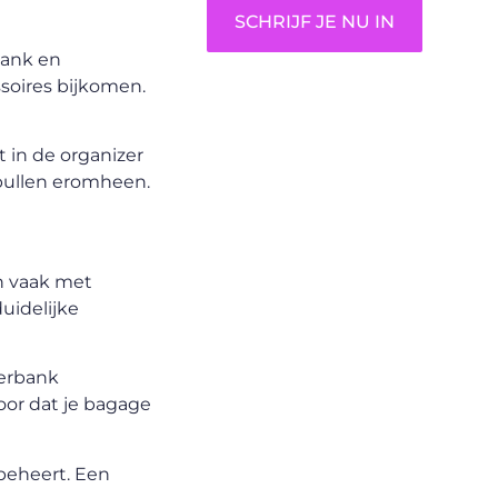
SCHRIJF JE NU IN
bank en
soires bijkomen.
t in de organizer
spullen eromheen.
en vaak met
uidelijke
werbank
voor dat je bagage
beheert. Een