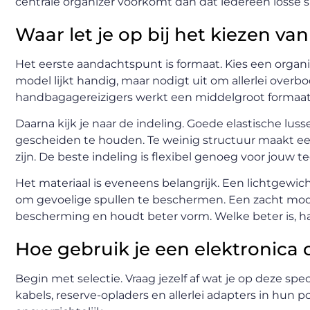
centrale organizer voorkomt dan dat iedereen losse sno
Waar let je op bij het kiezen van
Het eerste aandachtspunt is formaat. Kies een organize
model lijkt handig, maar nodigt uit om allerlei ove
handbagagereizigers werkt een middelgroot formaat
Daarna kijk je naar de indeling. Goede elastische lu
gescheiden te houden. Te weinig structuur maakt een
zijn. De beste indeling is flexibel genoeg voor jouw t
Het materiaal is eveneens belangrijk. Een lichtgewic
om gevoelige spullen te beschermen. Een zacht model 
bescherming en houdt beter vorm. Welke beter is, ha
Hoe gebruik je een elektronica 
Begin met selectie. Vraag jezelf af wat je op deze sp
kabels, reserve-opladers en allerlei adapters in hun 