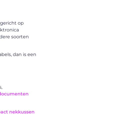
 gericht op
ektronica
dere soorten
abels, dan is een
,
sdocumenten
act nekkussen