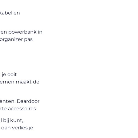
kabel en
s een powerbank in
 organizer pas
 je ooit
enemen maakt de
menten. Daardoor
te accessoires.
 bij kunt,
dan verlies je