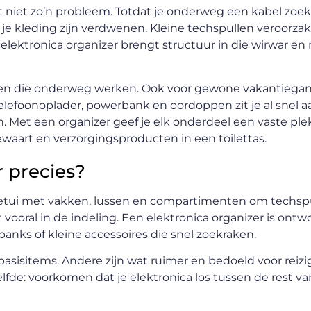
cht niet zo’n probleem. Totdat je onderweg een kabel zoe
je kleding zijn verdwenen. Kleine techspullen veroorzak
elektronica organizer brengt structuur in die wirwar en
ensen die onderweg werken. Ook voor gewone vakantiega
telefoonoplader, powerbank en oordoppen zit je al snel
eren. Met een organizer geef je elk onderdeel een vaste plek
waart en verzorgingsproducten in een toilettas.
r precies?
f etui met vakken, lussen en compartimenten om techs
vooral in de indeling. Een elektronica organizer is ontw
banks of kleine accessoires die snel zoekraken.
sisitems. Andere zijn wat ruimer en bedoeld voor reiz
elfde: voorkomen dat je elektronica los tussen de rest v