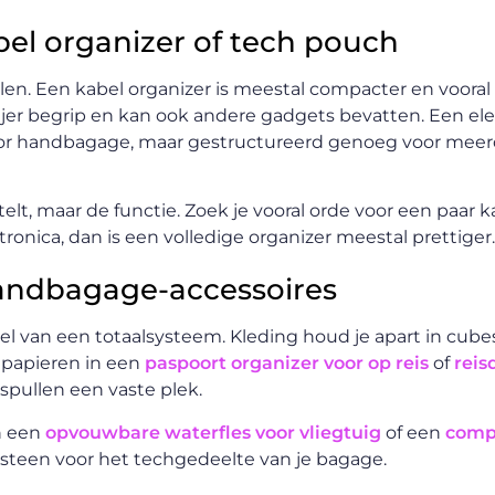
bel organizer of tech pouch
en. Een kabel organizer is meestal compacter en vooral
rijer begrip en kan ook andere gadgets bevatten. Een el
voor handbagage, maar gestructureerd genoeg voor meer
elt, maar de functie. Zoek je vooral orde voor een paar k
ronica, dan is een volledige organizer meestal prettiger.
andbagage-accessoires
l van een totaal­systeem. Kleding houd je apart in cubes
 papieren in een
paspoort organizer voor op reis
of
rei
 spullen een vaste plek.
n een
opvouwbare waterfles voor vliegtuig
of een
comp
eksteen voor het techgedeelte van je bagage.