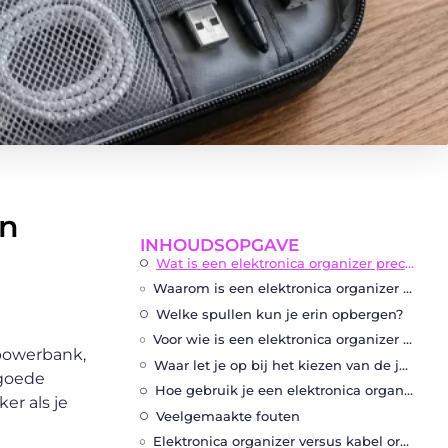
en
INHOUDSOPGAVE
Wat is een elektronica organizer precies?
Waarom is een elektronica organizer zo handig in handbagage?
Welke spullen kun je erin opbergen?
Voor wie is een elektronica organizer het meest geschikt?
 powerbank,
Waar let je op bij het kiezen van de juiste organizer?
 goede
Hoe gebruik je een elektronica organizer slim?
eker als je
Veelgemaakte fouten
Elektronica organizer versus kabel organizer of tech pouch