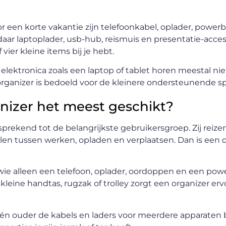
oor een korte vakantie zijn telefoonkabel, oplader, power
ar laptoplader, usb-hub, reismuis en presentatie-acces
vier kleine items bij je hebt.
e elektronica zoals een laptop of tablet horen meestal nie
De organizer is bedoeld voor de kleinere ondersteunende 
anizer het meest geschikt?
prekend tot de belangrijkste gebruikersgroep. Zij reiz
 tussen werken, opladen en verplaatsen. Dan is een d
 wie alleen een telefoon, oplader, oordoppen en een po
kleine handtas, rugzak of trolley zorgt een organizer er
één ouder de kabels en laders voor meerdere apparaten 