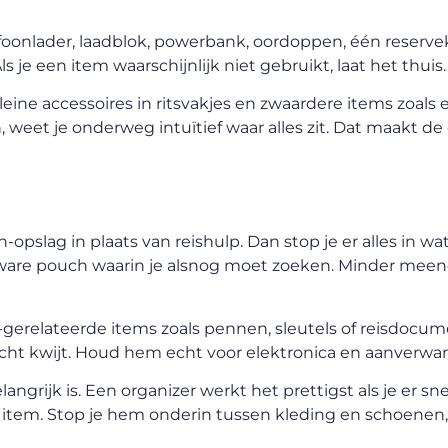
efoonlader, laadblok, powerbank, oordoppen, één reserve
 je een item waarschijnlijk niet gebruikt, laat het thuis.
 kleine accessoires in ritsvakjes en zwaardere items zoal
weet je onderweg intuïtief waar alles zit. Dat maakt de
opslag in plaats van reishulp. Dan stop je er alles in wat
 zware pouch waarin je alsnog moet zoeken. Minder me
gerelateerde items zoals pennen, sleutels of reisdocu
zicht kwijt. Houd hem echt voor elektronica en aanverwan
grijk is. Een organizer werkt het prettigst als je er snel
e item. Stop je hem onderin tussen kleding en schoenen, 