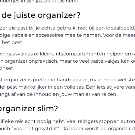
ertjes in zijn jaszak of tas heeft.
 de juiste organizer?
r die past bij je echte gebruik, niet bij een ideaalbeeld
rbodige kabels en accessoires mee te nemen. Voor de mee
 het best.
ssen, gaasvakjes of kleine ritscompartimenten helpen om 
 organizer onpraktisch, maar te veel vaste vakjes kan
echset.
ht organizer is prettig in handbagage, maar moet wel st
past makkelijker in een volle tas. Een iets stijvere var
ngt af van de inhoud en jouw manier van reizen.
organizer slim?
ecifieke reis echt nodig hebt. Veel reizigers stoppen aut
pouch “voor het geval dat”. Daardoor wordt de organizer d