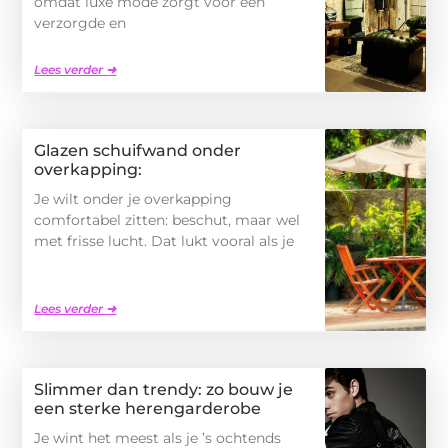
omdat luxe mode zorgt voor een
verzorgde en
Lees verder ➜
Glazen schuifwand onder
overkapping:
Je wilt onder je overkapping
comfortabel zitten: beschut, maar wel
met frisse lucht. Dat lukt vooral als je
Lees verder ➜
Slimmer dan trendy: zo bouw je
een sterke herengarderobe
Je wint het meest als je ’s ochtends