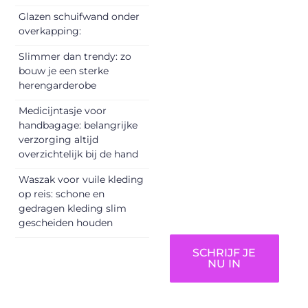
vandaag nog en
Glazen schuifwand onder
begin met het
overkapping:
delen van jouw
Slimmer dan trendy: zo
unieke perspectief.
bouw je een sterke
Jouw woorden
herengarderobe
kunnen
informeren,
Medicijntasje voor
inspireren,
handbagage: belangrijke
vermaken en
verzorging altijd
overzichtelijk bij de hand
verbinden – ze
verdienen het om
Waszak voor vuile kleding
gehoord te
op reis: schone en
worden!
gedragen kleding slim
gescheiden houden
SCHRIJF JE
NU IN