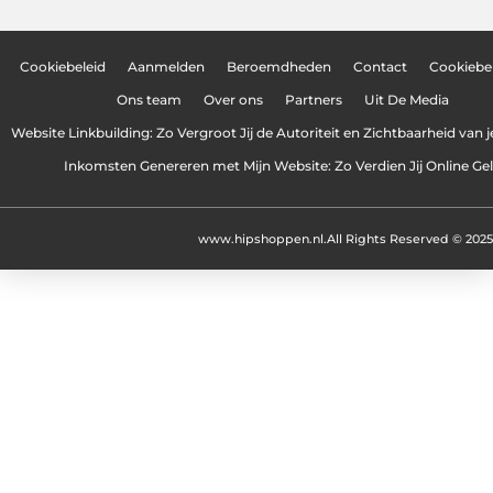
Cookiebeleid
Aanmelden
Beroemdheden
Contact
Cookiebel
Ons team
Over ons
Partners
Uit De Media
Website Linkbuilding: Zo Vergroot Jij de Autoriteit en Zichtbaarheid van 
Inkomsten Genereren met Mijn Website: Zo Verdien Jij Online Ge
www.hipshoppen.nl.
All Rights Reserved © 2025