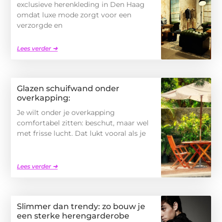
exclusieve herenkleding in Den Haag
omdat luxe mode zorgt voor een
verzorgde en
Lees verder ➜
Glazen schuifwand onder
overkapping:
Je wilt onder je overkapping
comfortabel zitten: beschut, maar wel
met frisse lucht. Dat lukt vooral als je
Lees verder ➜
Slimmer dan trendy: zo bouw je
een sterke herengarderobe