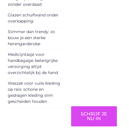
Registreer je
zonder overdaad
vandaag nog en
Glazen schuifwand onder
begin met het
overkapping:
delen van jouw
Slimmer dan trendy: zo
unieke perspectief.
bouw je een sterke
Jouw woorden
herengarderobe
kunnen
informeren,
Medicijntasje voor
inspireren,
handbagage: belangrijke
vermaken en
verzorging altijd
overzichtelijk bij de hand
verbinden – ze
verdienen het om
Waszak voor vuile kleding
gehoord te
op reis: schone en
worden!
gedragen kleding slim
gescheiden houden
SCHRIJF JE
NU IN