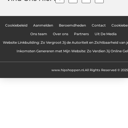
Cookiebeleid
Aanmelden
Beroemdheden
Contact
Cookiebel
Ons team
Over ons
Partners
Uit De Media
Website Linkbuilding: Zo Vergroot Jij de Autoriteit en Zichtbaarheid van 
Inkomsten Genereren met Mijn Website: Zo Verdien Jij Online Ge
www.hipshoppen.nl.
All Rights Reserved © 2025