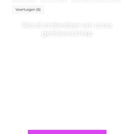
Voertuigen
(6)
Word onderdeel van onze
gemeenschap
Wij zijn een veelzijdig blogplatform dat
toegankelijk is voor iedereen – of je nu
een passie hebt voor schrijven, lezen of
beide. Onze algemene blog biedt een
podium voor diverse onderwerpen en
persoonlijke verhalen.
❝
Word onderdeel van onze community
en draag bij aan een inspirerende plek
waar ideeën tot leven komen en
gedeeld worden.
❞