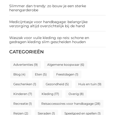
Slimmer dan trendy: zo bouw je een sterke
herengarderobe
Medicijntasje voor handbagage: belangrijke
verzorging altijd overzichtelijk bij de hand
Waszak voor vuile kleding op reis: schone en
gedragen kleding slim gescheiden houden
CATEGORIEËN
Advertenties
(9)
Algemene koopwaar
(6)
Blog
(4)
Eten
(5)
Feestdagen
(1)
Geschenken
(1)
Gezondheid
(5)
Huis en tuin
(9)
Kinderen
(7)
Kleding
(17)
Overig
(8)
Recreatie
(1)
Reisaccessoires voor handbagage
(28)
Reizen
(2)
Sieraden
(1)
Speelgoed en spellen
(1)