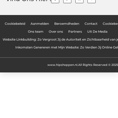
Cookiebeleid
Aanmelden
Beroemdheden
Contact
Cookiebel
Ons team
Over ons
Partners
Uit De Media
Website Linkbuilding: Zo Vergroot Jij de Autoriteit en Zichtbaarheid van 
Inkomsten Genereren met Mijn Website: Zo Verdien Jij Online Ge
www.hipshoppen.nl.
All Rights Reserved © 2025