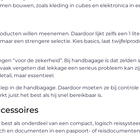
emen bouwen, zoals kleding in cubes en elektronica in e
ducten willen meenemen. Daardoor lijkt zelfs een 1 liter 
 maar een strengere selectie. Kies basics, laat twijfelpro
en “voor de zekerheid”. Bij handbagage is dat zelden sl
rdt vaak vergeten dat lekkage een serieus probleem kan zi
etail, maar essentieel.
 diep in de handbagage. Daardoor moeten ze bij control
t juist het best als hij snel bereikbaar is.
cessoires
 het best als onderdeel van een compact, logisch reissyste
ouch en documenten in een paspoort- of reisdocumentenh