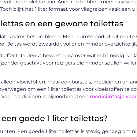
en vullen ter plekke aan. Anderen hebben meer huidver
ch blijft het 1 liter formaat voor vliegreizen vaak een u
oilettas en een gewone toilettas
 dat is soms het probleem. Meer ruimte nodigt uit om te
. Je tas wordt zwaarder, voller en minder overzichtelijk
nd effect. Je denkt bewuster na over wat echt nodig is. D
 bijzonder geschikt voor reizigers die minder spullen wil
 alleen vloeistoffen, maar ook borstels, medicijnen en a
 overwegen om een 1 liter toilettas voor vloeistoffen te
 Voor medicijnen is bijvoorbeeld een
medicijntasje vo
 een goede 1 liter toilettas?
nten. Een goede 1 liter toilettas is stevig genoeg om nie