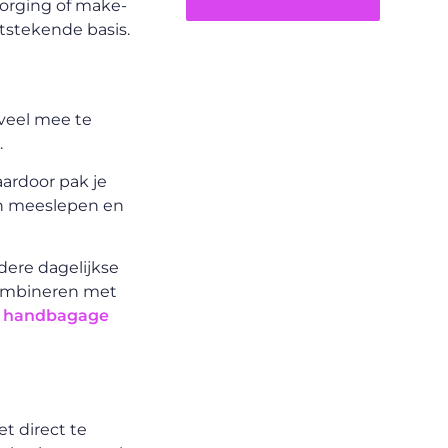
zorging of make-
itstekende basis.
 veel mee te
.
aardoor pak je
len meeslepen en
ndere dagelijkse
 combineren met
or handbagage
t direct te