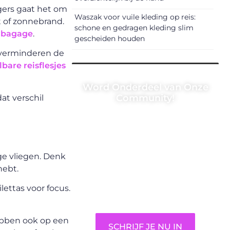
gers gaat het om
Waszak voor vuile kleding op reis:
 of zonnebrand.
schone en gedragen kleding slim
ndbagage
.
gescheiden houden
 verminderen de
bare reisflesjes
Word Onderdeel van Onze
Community!
at verschil
Registreer je vandaag nog en
begin met het delen van jouw
unieke perspectief. Jouw
woorden kunnen informeren,
age vliegen. Denk
inspireren, vermaken en
hebt.
verbinden – ze verdienen het
ilettas voor focus.
om gehoord te worden!
 hebben ook op een
SCHRIJF JE NU IN