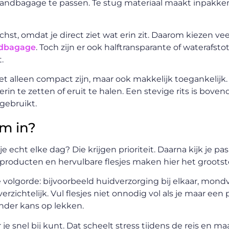
andbagage te passen. Te stug materiaal maakt inpakken l
ischst, omdat je direct ziet wat erin zit. Daarom kiezen v
andbagage
. Toch zijn er ook halftransparante of waterafst
.
et alleen compact zijn, maar ook makkelijk toegankelijk.
n te zetten of eruit te halen. Een stevige rits is bovend
gebruikt.
im in?
echt elke dag? Die krijgen prioriteit. Daarna kijk je pas
e producten en hervulbare flesjes maken hier het grootste
e volgorde: bijvoorbeeld huidverzorging bij elkaar, mond
rzichtelijk. Vul flesjes niet onnodig vol als je maar een 
der kans op lekken.
e snel bij kunt. Dat scheelt stress tijdens de reis en maa