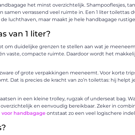
handbagage het minst overzichtelijk. Shampooflesjes, t
 samen verrassend veel ruimte in. Een 1 liter toilettas 
 de luchthaven, maar maakt je hele handbagage rustiger 
 van 1 liter?
helpt om duidelijke grenzen te stellen aan wat je meeneem
één vaste, compacte ruimte. Daardoor wordt het makkelij
are of grote verpakkingen meeneemt. Voor korte trips b
 Dat is precies de kracht van zo’n toilettas: hij helpt j
 plaatsen in een kleine trolley, rugzak of underseat bag.
t overzichtelijk en eenvoudig bereikbaar. Zeker in combi
h voor handbagage
ontstaat zo een veel logischere indel
s?