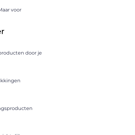
 Maar voor
er
 producten door je
pakkingen
ingsproducten