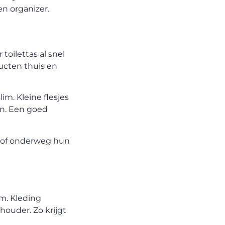
en organizer.
toilettas al snel
ducten thuis en
im. Kleine flesjes
jn. Een goed
e of onderweg hun
em. Kleding
ouder. Zo krijgt