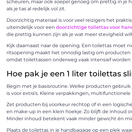
scheuren, maar ook soepel genoeg om prettig in je h
als je tas al redelijk vol zit.
Doorzichtig materiaal is voor veel reizigers het prakt
uiteindelijk voor een
doorzichtige toilettas voor h
die prettig kunnen zijn als je wat meer stevigheid wilt
Kijk daarnaast naar de opening. Een toilettas moet ni
ritsopening maakt het onnodig lastig om producten eri
omdat toilettassen onderweg vaak intensief worden 
Hoe pak je een 1 liter toilettas sl
Begin met je basisroutine. Welke producten gebruik je 
is voor extra’s. Kleine verpakkingen, multifunctionel
Zet producten bij voorkeur rechtop of in een logisch
en make-up in een klein hoekje. Zo blijft de inhoud ove
Minder inhoud betekent vaak minder gewicht én min
Plaats de toilettas in je handbagage op een plek waar j