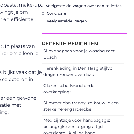
andpasta, make-up,
Veelgestelde vragen over een toilettas vliegtuig handbagage 1 liter
dwingt je om
Conclusie
en efficiënter.
Veelgestelde vragen
RECENTE BERICHTEN
t. In plaats van
Slim shoppen voor je wasdag met
ker om alleen je
Bosch
Herenkleding in Den Haag stijlvol
lijkt vaak dat je
dragen zonder overdaad
e selecteren in
Glazen schuifwand onder
overkapping:
 Waar een gewone
Slimmer dan trendy: zo bouw je een
natie met
sterke herengarderobe
ing.
Medicijntasje voor handbagage:
belangrijke verzorging altijd
overzichtelijk bij de hand