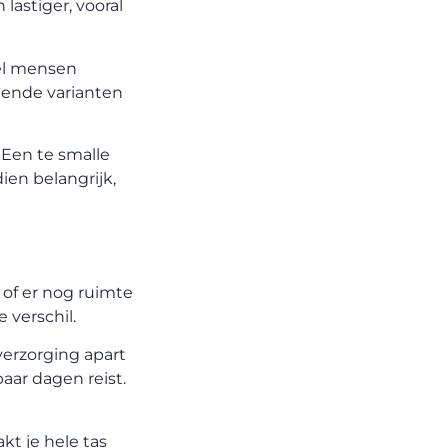
astiger, vooral
eel mensen
otende varianten
 Een te smalle
ien belangrijk,
 of er nog ruimte
 verschil.
verzorging apart
paar dagen reist.
kt je hele tas