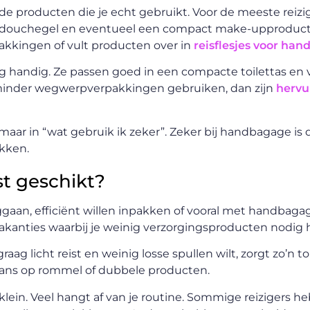
de producten die je echt gebruikt. Voor de meeste reizi
, douchegel en eventueel een compact make-upproduct
pakkingen of vult producten over in
reisflesjes voor ha
g handig. Ze passen goed in een compacte toilettas en
je minder wegwerpverpakkingen gebruiken, dan zijn
hervul
maar in “wat gebruik ik zeker”. Zeker bij handbagage is d
akken.
st geschikt?
t weggaan, efficiënt willen inpakken of vooral met handbag
e vakanties waarbij je weinig verzorgingsproducten nodig 
raag licht reist en weinig losse spullen wilt, zorgt zo’n to
ans op rommel of dubbele producten.
d te klein. Veel hangt af van je routine. Sommige reizigers