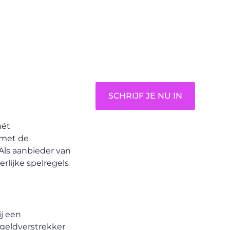
unieke perspectief. Jouw
woorden kunnen informeren,
inspireren, vermaken en
verbinden – ze verdienen het
om gehoord te worden!
SCHRIJF JE NU IN
hét
 met de
Als aanbieder van
rlijke spelregels
ij een
 geldverstrekker