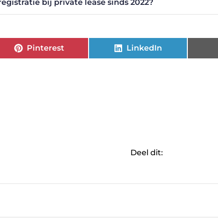
gistratie bij private lease sinds 2022?
Pinterest
LinkedIn
Deel dit: