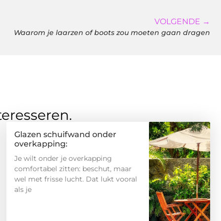
VOLGENDE →
Waarom je laarzen of boots zou moeten gaan dragen
teresseren.
Glazen schuifwand onder
overkapping:
Je wilt onder je overkapping
comfortabel zitten: beschut, maar
wel met frisse lucht. Dat lukt vooral
als je