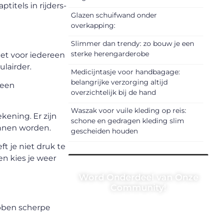
titels in rijders-
Glazen schuifwand onder
overkapping:
Slimmer dan trendy: zo bouw je een
sterke herengarderobe
iet voor iedereen
lairder.
Medicijntasje voor handbagage:
belangrijke verzorging altijd
 een
overzichtelijk bij de hand
Waszak voor vuile kleding op reis:
kening. Er zijn
schone en gedragen kleding slim
kunnen worden.
gescheiden houden
ft je niet druk te
en kies je weer
Word Onderdeel van Onze
Community!
Registreer je vandaag nog en
bben scherpe
begin met het delen van jouw