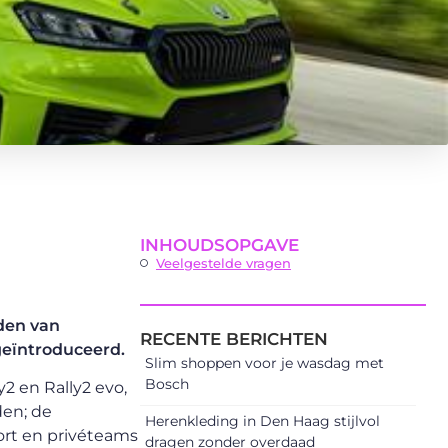
INHOUDSOPGAVE
Veelgestelde vragen
den van
RECENTE BERICHTEN
geïntroduceerd.
Slim shoppen voor je wasdag met
Bosch
2 en Rally2 evo,
den; de
Herenkleding in Den Haag stijlvol
ort en privéteams
dragen zonder overdaad