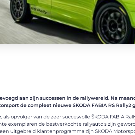
voegd aan zijn successen in de rallywereld. Na maan
torsport de compleet nieuwe ŠKODA FABIA RS Rally2 
 als opvolger van de zeer succesvolle ŠKODA FABIA Rally
te exemplaren de bestverkochte rallyauto’s zijn gewor
j een uitgebreid klantenprogramma zijn ŠKODA Motorsp