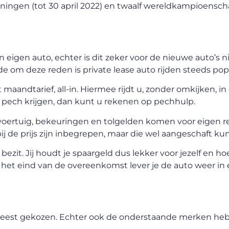
ningen (tot 30 april 2022) en twaalf wereldkampioenschap
igen auto, echter is dit zeker voor de nieuwe auto’s n
 om deze reden is private lease auto rijden steeds popu
andtarief, all-in. Hiermee rijdt u, zonder omkijken, in
pech krijgen, dan kunt u rekenen op pechhulp.
voertuig, bekeuringen en tolgelden komen voor eigen re
bij de prijs zijn inbegrepen, maar die wel aangeschaft 
ezit. Jij houdt je spaargeld dus lekker voor jezelf en hoe
 het eind van de overeenkomst lever je de auto weer in 
 meest gekozen. Echter ook de onderstaande merken he