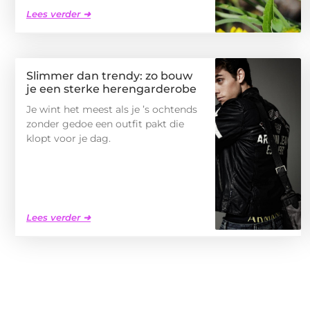
Lees verder ➜
Slimmer dan trendy: zo bouw
je een sterke herengarderobe
Je wint het meest als je ’s ochtends
zonder gedoe een outfit pakt die
klopt voor je dag.
Lees verder ➜