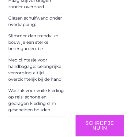
Haag stijlvol dragen
Registreer je
zonder overdaad
vandaag nog en
Glazen schuifwand onder
begin met het
overkapping:
delen van jouw
Slimmer dan trendy: zo
unieke perspectief.
bouw je een sterke
Jouw woorden
herengarderobe
kunnen
informeren,
Medicijntasje voor
inspireren,
handbagage: belangrijke
vermaken en
verzorging altijd
overzichtelijk bij de hand
verbinden – ze
verdienen het om
Waszak voor vuile kleding
gehoord te
op reis: schone en
worden!
gedragen kleding slim
gescheiden houden
SCHRIJF JE
NU IN