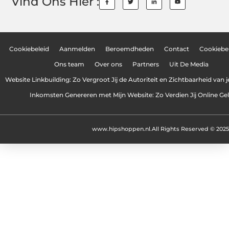
Vind Ons Hier :
Cookiebeleid
Aanmelden
Beroemdheden
Contact
Cookiebel
Ons team
Over ons
Partners
Uit De Media
Website Linkbuilding: Zo Vergroot Jij de Autoriteit en Zichtbaarheid van 
Inkomsten Genereren met Mijn Website: Zo Verdien Jij Online Ge
www.hipshoppen.nl.
All Rights Reserved © 2025